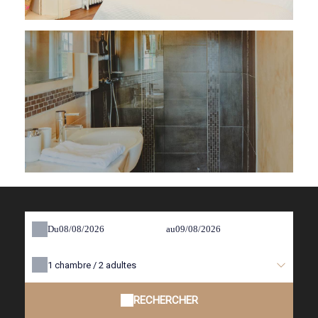
Du
au
1
chambre /
2
adultes
RECHERCHER