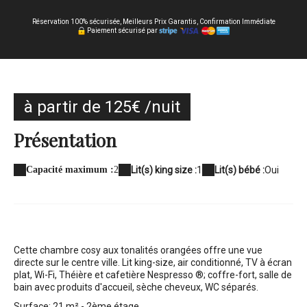
Réservation 100% sécurisée, Meilleurs Prix Garantis, Confirmation Immédiate
Paiement sécurisé par
à partir de 125€ /nuit
Présentation
Capacité maximum :
2
Lit(s) king size :
1
Lit(s) bébé :
Oui
Cette chambre cosy aux tonalités orangées offre une vue
directe sur le centre ville.
Lit king-size, air conditionné, TV à écran
plat, Wi-Fi, Théière et cafetière Nespresso ®; coffre-fort, salle de
bain avec produits d'accueil, sèche cheveux, WC séparés.
Surface: 21 m² - 2ème étage